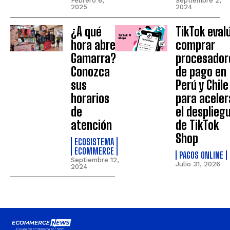
Febrero 6,
Septiembre 2,
2025
2024
¿A qué
TikTok eval
hora abre
comprar
Gamarra?
procesador
Conozca
de pago en
sus
Perú y Chile
horarios
para aceler
de
el desplieg
atención
de TikTok
Shop
ECOSISTEMA
ECOMMERCE
PAGOS ONLINE
Septiembre 12,
Julio 31, 2026
2024