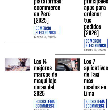
plataformas
principales
ecommerce
apps para
en Perú
ordenar
[2025]
tus
pedidos
COMERCIO
[2026]
ELECTRÓNICO
Marzo 3, 2025
COMERCIO
ELECTRÓNICO
Enero 8, 2026
Las 14
Los 7
mejores
aplicativos
marcas de
de Taxi
maquillaje
más
caras del
usados en
2025
Lima
ECOSISTEMA
ECOSISTEMA
ECOMMERCE
ECOMMERCE