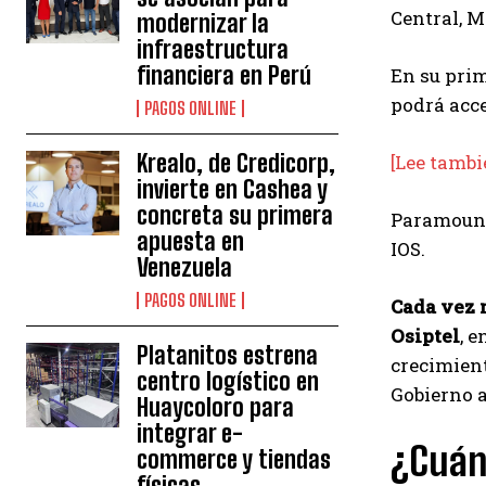
Central, M
modernizar la
infraestructura
financiera en Perú
En su prim
podrá acce
PAGOS ONLINE
Krealo, de Credicorp,
[Lee tambi
invierte en Cashea y
concreta su primera
Paramount
apuesta en
IOS.
Venezuela
PAGOS ONLINE
Cada vez 
Osiptel
, e
Platanitos estrena
crecimien
centro logístico en
Gobierno a
Huaycoloro para
integrar e-
¿Cuán
commerce y tiendas
físicas