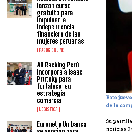
lanzan curso
gratuito para
impulsar la
independencia
financiera de las
mujeres peruanas
PAGOS ONLINE
AR Racking Perú
incorpora a Isaac
Prutsky para
fortalecer su
estrategia
Este jueve
comercial
de la com
LOGÍSTICA
Su parrill
Euronet y Unibanca
noticias 
se asocian para