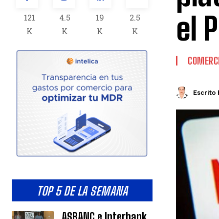
el 
121
4.5
19
2.5
K
K
K
K
COMERCI
Escrito 
TOP 5 DE LA SEMANA
ASBANC e Interbank