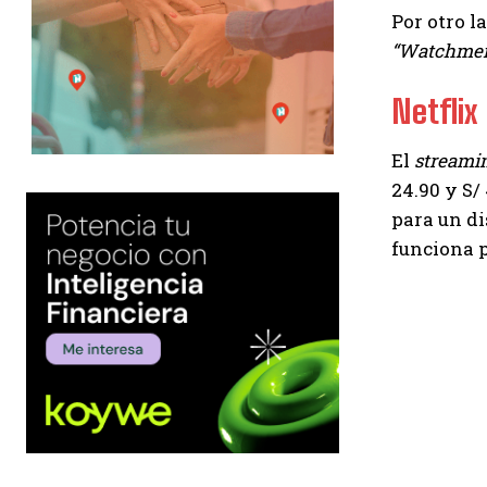
Por otro l
“Watchmen
Netflix
El
streami
24.90 y S/
para un di
funciona 