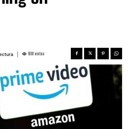
1681
vistas
ectura