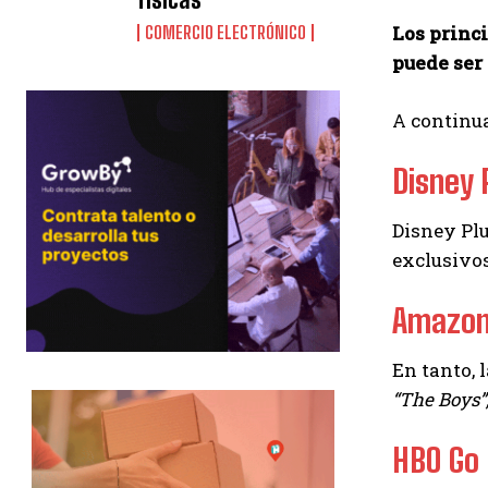
Los princ
COMERCIO ELECTRÓNICO
puede ser
A continua
Disney 
Disney Plu
exclusivos
Amazon
En tanto, 
“The Boys”,
HBO Go