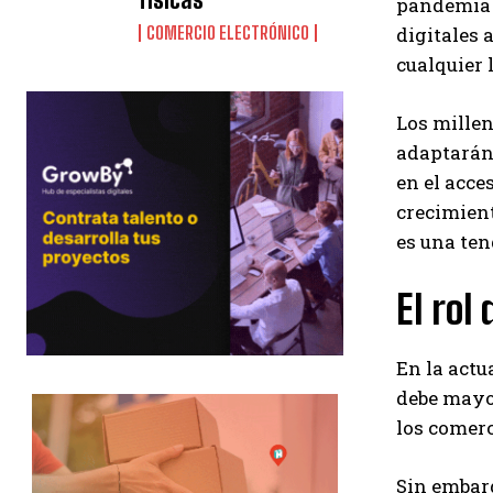
pandemia d
digitales 
COMERCIO ELECTRÓNICO
cualquier 
Los millen
adaptarán 
en el acce
crecimient
es una ten
El rol
En la actu
debe mayor
los comer
Sin embarg