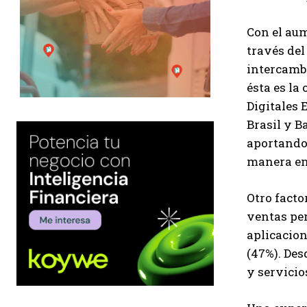
Con el aum
través de
intercambi
ésta es la
Digitales 
Brasil y B
aportando
manera en
Otro fact
ventas per
aplicacio
(47%). Des
y servicio