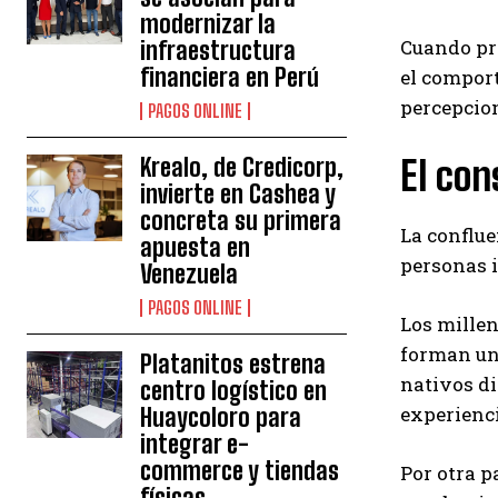
modernizar la
Cuando pro
infraestructura
financiera en Perú
el compor
percepcio
PAGOS ONLINE
El con
Krealo, de Credicorp,
invierte en Cashea y
concreta su primera
La conflue
apuesta en
personas i
Venezuela
PAGOS ONLINE
Los millen
forman una
Platanitos estrena
nativos di
centro logístico en
experienci
Huaycoloro para
integrar e-
commerce y tiendas
Por otra p
físicas