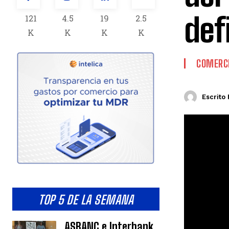
def
121
4.5
19
2.5
K
K
K
K
COMERCI
Escrito 
TOP 5 DE LA SEMANA
ASBANC e Interbank