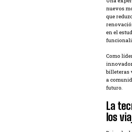
Una experi
nuevos mo
que reduzc
renovación
en el estu
funcionali
Como líder
innovadora
billeteras
a comunid
futuro.
La tec
los vi