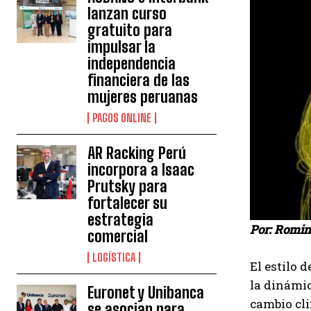
lanzan curso
gratuito para
impulsar la
independencia
financiera de las
mujeres peruanas
PAGOS ONLINE
AR Racking Perú
incorpora a Isaac
Prutsky para
fortalecer su
estrategia
Por: Romin
comercial
LOGÍSTICA
El estilo 
la dinámic
Euronet y Unibanca
cambio cli
se asocian para