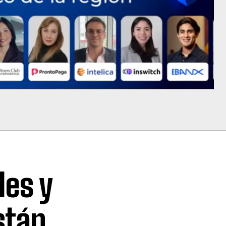
les y
stán