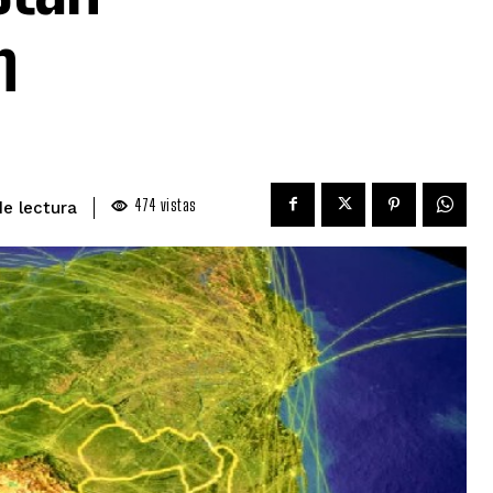
n
474
vistas
de lectura