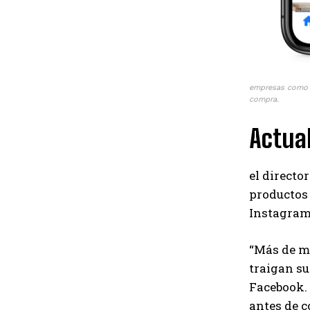
empresas como H
compra.
Actual
el directo
productos
Instagram
“Más de mi
traigan su
Facebook.
antes de c