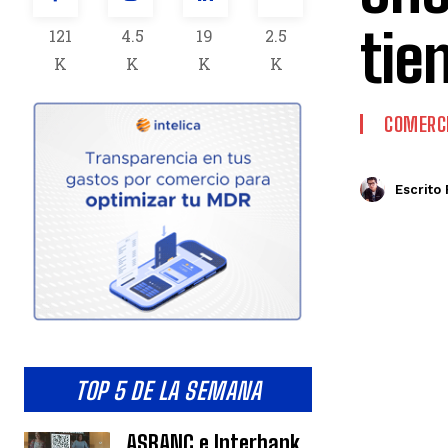
tie
121
4.5
19
2.5
K
K
K
K
COMERCI
Escrito 
TOP 5 DE LA SEMANA
ASBANC e Interbank