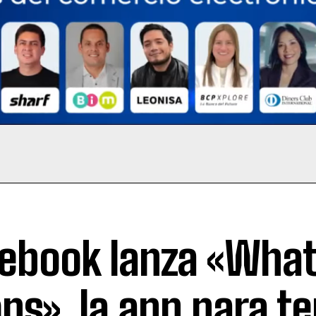
ebook lanza «Wha
ps», la app para te