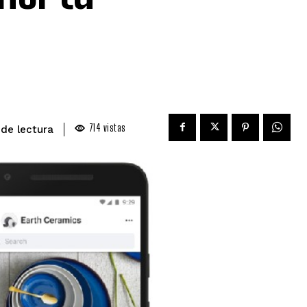
714
vistas
de lectura