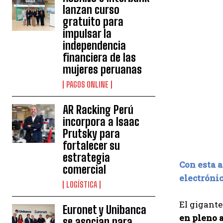
lanzan curso
gratuito para
impulsar la
independencia
financiera de las
mujeres peruanas
PAGOS ONLINE
AR Racking Perú
incorpora a Isaac
Prutsky para
fortalecer su
estrategia
Con esta 
comercial
electróni
LOGÍSTICA
El gigante
Euronet y Unibanca
en pleno 
se asocian para