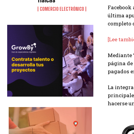
Facebook 
COMERCIO ELECTRÓNICO
última apu
completo d
[Lee tambi
Mediante “
página de 
pagados en
La integra
principale
hacerse un