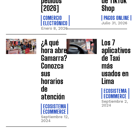
pedidos
de TikTok
[2026]
Shop
COMERCIO
PAGOS ONLINE
ELECTRÓNICO
Julio 31, 2026
Enero 8, 2026
¿A qué
Los 7
hora abre
aplicativos
Gamarra?
de Taxi
Conozca
más
sus
usados en
horarios
Lima
de
ECOSISTEMA
atención
ECOMMERCE
Septiembre 2,
ECOSISTEMA
2024
ECOMMERCE
Septiembre 12,
2024