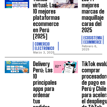
virtual: Las
mejores
10 mejores
marcas de
plataformas
maquillaje
ecommerce
caras del
en Perú
2025
[2025]
ECOSISTEMA
ECOMMERCE
COMERCIO
Febrero 6,
ELECTRÓNICO
2025
Marzo 3, 2025
Delivery
TikTok eval
Perú: Las
comprar
10
procesador
principales
de pago en
apps para
Perú y Chile
ordenar
para aceler
tus
el desplieg