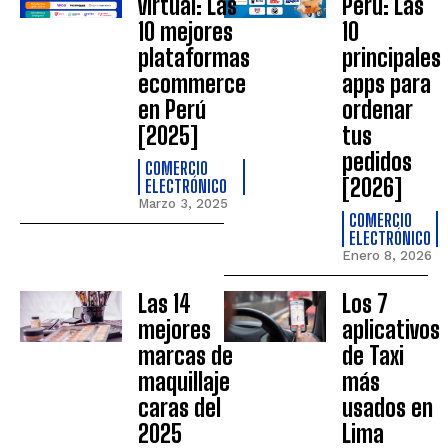
virtual: Las
Perú: Las
10 mejores
10
plataformas
principales
ecommerce
apps para
en Perú
ordenar
[2025]
tus
pedidos
COMERCIO
[2026]
ELECTRÓNICO
Marzo 3, 2025
COMERCIO
ELECTRÓNICO
Enero 8, 2026
Las 14
Los 7
mejores
aplicativos
marcas de
de Taxi
maquillaje
más
caras del
usados en
2025
Lima