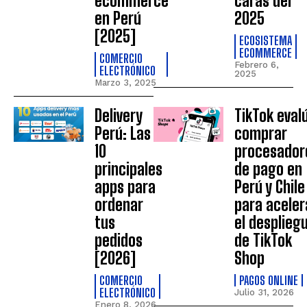
ecommerce
caras del
en Perú
2025
[2025]
ECOSISTEMA
ECOMMERCE
COMERCIO
Febrero 6,
ELECTRÓNICO
2025
Marzo 3, 2025
Delivery
TikTok eval
Perú: Las
comprar
10
procesador
principales
de pago en
apps para
Perú y Chile
ordenar
para aceler
tus
el desplieg
pedidos
de TikTok
[2026]
Shop
COMERCIO
PAGOS ONLINE
ELECTRÓNICO
Julio 31, 2026
Enero 8, 2026