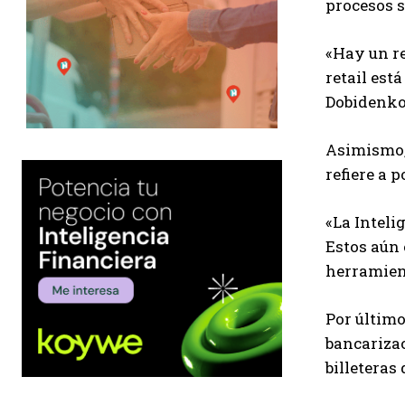
procesos s
«Hay un re
retail est
Dobidenko
Asimismo, 
refiere a 
«La Inteli
Estos aún
herramient
Por último
bancarizac
billeteras 