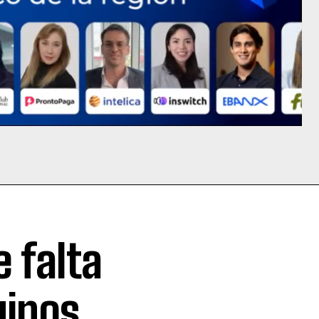
 falta
uipos