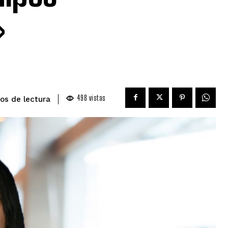
»
498
vistas
de lectura
os