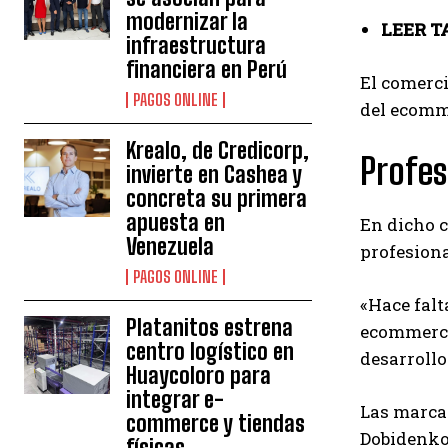
modernizar la
LEER T
infraestructura
financiera en Perú
El comerci
PAGOS ONLINE
del ecomme
Krealo, de Credicorp,
Profes
invierte en Cashea y
concreta su primera
apuesta en
En dicho c
Venezuela
profesiona
PAGOS ONLINE
«Hace falt
Platanitos estrena
ecommerce 
centro logístico en
desarrollo
Huaycoloro para
integrar e-
Las marcas
commerce y tiendas
Dobidenko 
físicas