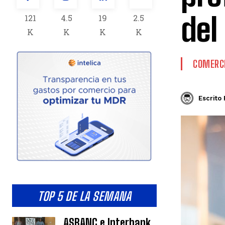
del
121
4.5
19
2.5
K
K
K
K
COMERCI
Escrito 
TOP 5 DE LA SEMANA
ASBANC e Interbank