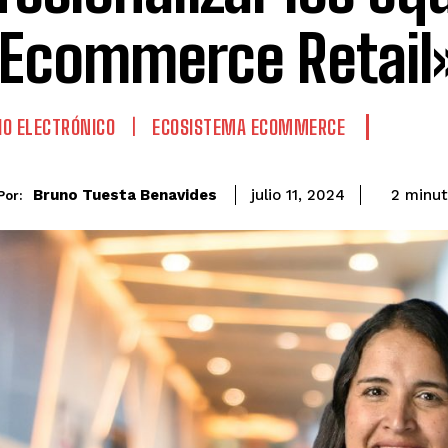
 Ecommerce Retail
O ELECTRÓNICO
ECOSISTEMA ECOMMERCE
Bruno Tuesta Benavides
2
minut
julio 11, 2024
Por: