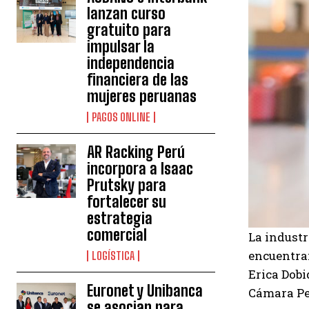
lanzan curso
gratuito para
impulsar la
independencia
financiera de las
mujeres peruanas
PAGOS ONLINE
AR Racking Perú
incorpora a Isaac
Prutsky para
fortalecer su
estrategia
comercial
La industr
encuentran
LOGÍSTICA
Erica Dobi
Euronet y Unibanca
Cámara Per
se asocian para