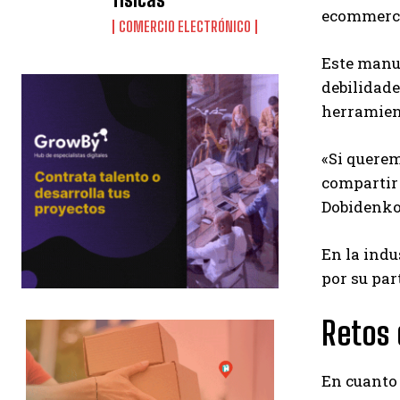
ecommerc
COMERCIO ELECTRÓNICO
Este manua
debilidade
herramien
«Si querem
compartir 
Dobidenko
En la indu
por su par
Retos 
En cuanto 