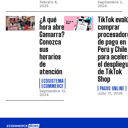
Febrero 6,
Septiembre 2,
2025
2024
¿A qué
TikTok eval
hora abre
comprar
Gamarra?
procesador
Conozca
de pago en
sus
Perú y Chile
horarios
para aceler
de
el desplieg
atención
de TikTok
Shop
ECOSISTEMA
ECOMMERCE
PAGOS ONLINE
Septiembre 12,
Julio 31, 2026
2024