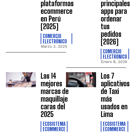
plataformas
principales
ecommerce
apps para
en Perú
ordenar
[2025]
tus
pedidos
COMERCIO
[2026]
ELECTRÓNICO
Marzo 3, 2025
COMERCIO
ELECTRÓNICO
Enero 8, 2026
Las 14
Los 7
mejores
aplicativos
marcas de
de Taxi
maquillaje
más
caras del
usados en
2025
Lima
ECOSISTEMA
ECOSISTEMA
ECOMMERCE
ECOMMERCE