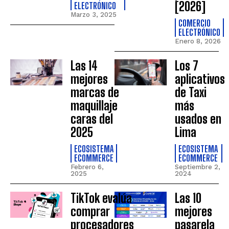
[2026]
ELECTRÓNICO
Marzo 3, 2025
COMERCIO
ELECTRÓNICO
Enero 8, 2026
Las 14
Los 7
mejores
aplicativos
marcas de
de Taxi
maquillaje
más
caras del
usados en
2025
Lima
ECOSISTEMA
ECOSISTEMA
ECOMMERCE
ECOMMERCE
Febrero 6,
Septiembre 2,
2025
2024
TikTok evalúa
Las 10
comprar
mejores
procesadores
pasarela