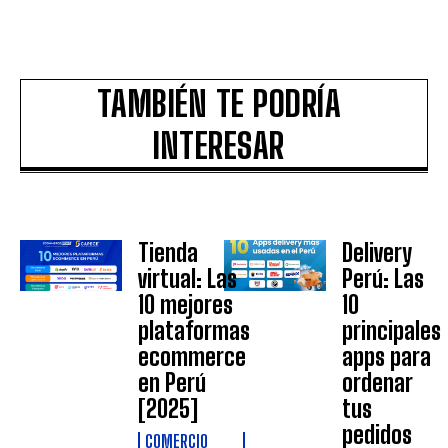
TAMBIÉN TE PODRÍA
INTERESAR
Tienda
Delivery
virtual: Las
Perú: Las
10 mejores
10
plataformas
principales
ecommerce
apps para
en Perú
ordenar
[2025]
tus
pedidos
COMERCIO