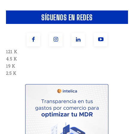
SÍGUENOS EN REDES
121 K
4.5 K
19 K
2.5 K