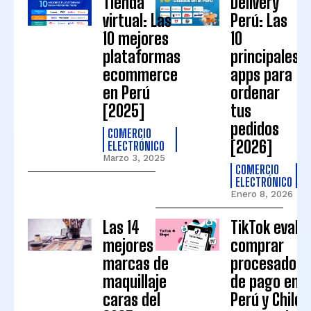
Tienda
Delivery
virtual: Las
Perú: Las
10 mejores
10
plataformas
principales
ecommerce
apps para
en Perú
ordenar
[2025]
tus
pedidos
COMERCIO
[2026]
ELECTRÓNICO
Marzo 3, 2025
COMERCIO
ELECTRÓNICO
Enero 8, 2026
Las 14
TikTok evalú
mejores
comprar
marcas de
procesadore
maquillaje
de pago en
caras del
Perú y Chile