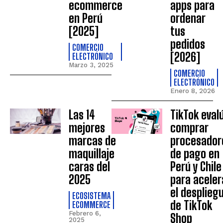
ecommerce
apps para
en Perú
ordenar
[2025]
tus
pedidos
COMERCIO
[2026]
ELECTRÓNICO
Marzo 3, 2025
COMERCIO
ELECTRÓNICO
Enero 8, 2026
Las 14
TikTok eval
mejores
comprar
marcas de
procesador
maquillaje
de pago en
caras del
Perú y Chile
2025
para aceler
el desplieg
ECOSISTEMA
de TikTok
ECOMMERCE
Febrero 6,
Shop
2025