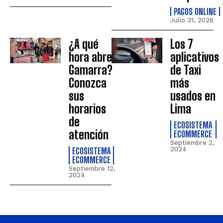
PAGOS ONLINE
Julio 31, 2026
¿A qué
Los 7
hora abre
aplicativos
Gamarra?
de Taxi
Conozca
más
sus
usados en
horarios
Lima
de
ECOSISTEMA
atención
ECOMMERCE
Septiembre 2,
ECOSISTEMA
2024
ECOMMERCE
Septiembre 12,
2024