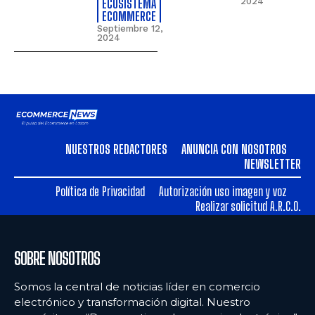
ECOSISTEMA
2024
ECOMMERCE
Septiembre 12,
2024
NUESTROS REDACTORES
ANUNCIA CON NOSOTROS
NEWSLETTER
Política de Privacidad
Autorización uso imagen y voz
Realizar solicitud A.R.C.O.
SOBRE NOSOTROS
Somos la central de noticias líder en comercio
electrónico y transformación digital. Nuestro