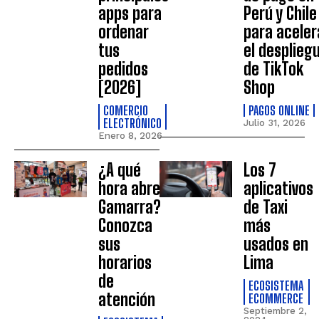
apps para
Perú y Chile
ordenar
para aceler
tus
el desplieg
pedidos
de TikTok
[2026]
Shop
COMERCIO
PAGOS ONLINE
ELECTRÓNICO
Julio 31, 2026
Enero 8, 2026
¿A qué
Los 7
hora abre
aplicativos
Gamarra?
de Taxi
Conozca
más
sus
usados en
horarios
Lima
de
ECOSISTEMA
atención
ECOMMERCE
Septiembre 2,