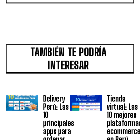
TAMBIÉN TE PODRÍA
INTERESAR
Delivery
Tienda
Perú: Las
virtual: Las
10
10 mejores
principales
plataforma
apps para
ecommerc
ordenar
en Perú