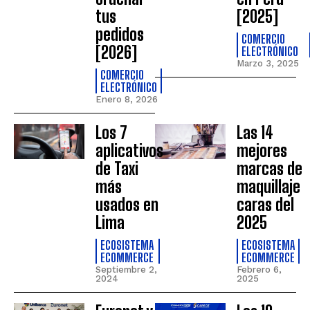
tus
[2025]
pedidos
COMERCIO
[2026]
ELECTRÓNICO
Marzo 3, 2025
COMERCIO
ELECTRÓNICO
Enero 8, 2026
Los 7
Las 14
aplicativos
mejores
de Taxi
marcas de
más
maquillaje
usados en
caras del
Lima
2025
ECOSISTEMA
ECOSISTEMA
ECOMMERCE
ECOMMERCE
Septiembre 2,
Febrero 6,
2024
2025