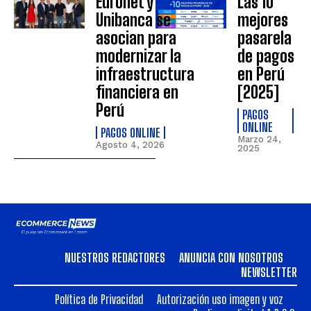
Euronet y
Las 10
Unibanca se
mejores
asocian para
pasarela
modernizar la
de pagos
infraestructura
en Perú
financiera en
[2025]
Perú
PAGOS
ONLINE
PAGOS ONLINE
Marzo 24,
Agosto 4, 2026
2025
NUESTROS REDACTORES
ANUNCIA CON NOSOTROS
NEWSLETTER
Política de Privacidad
Autorización uso imagen y voz