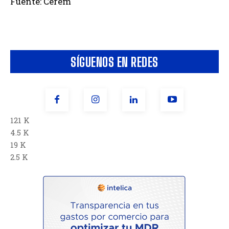
Fuente: Cerem
SÍGUENOS EN REDES
121 K
4.5 K
19 K
2.5 K