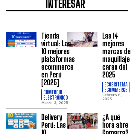
INTERESAR
Tienda
Las 14
virtual: Las
mejores
10 mejores
marcas de
plataformas
maquillaje
ecommerce
caras del
en Perú
2025
[2025]
ECOSISTEMA
ECOMMERCE
COMERCIO
Febrero 6,
ELECTRÓNICO
2025
Marzo 3, 2025
Delivery
¿A qué
Perú: Las
hora abre
10
Gamarra?