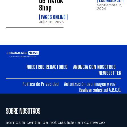
de TikTok
ECOMMERCE
Septiembre 2,
Shop
2024
PAGOS ONLINE
Julio 31, 2026
NUESTROS REDACTORES
ANUNCIA CON NOSOTROS
NEWSLETTER
Política de Privacidad
Autorización uso imagen y voz
Realizar solicitud A.R.C.O.
SOBRE NOSOTROS
Somos la central de noticias líder en comercio