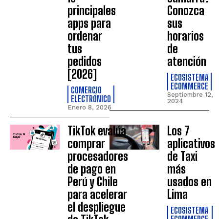
principales
Conozca
apps para
sus
ordenar
horarios
tus
de
pedidos
atención
[2026]
ECOSISTEMA
ECOMMERCE
COMERCIO
Septiembre 12,
ELECTRÓNICO
2024
Enero 8, 2026
TikTok evalúa
Los 7
comprar
aplicativos
procesadores
de Taxi
de pago en
más
Perú y Chile
usados en
para acelerar
Lima
el despliegue
ECOSISTEMA