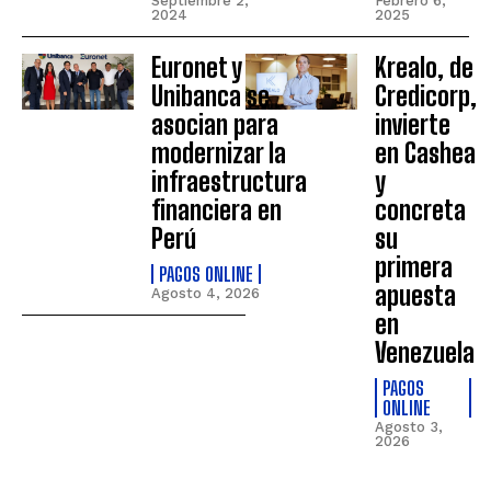
Septiembre 2,
Febrero 6,
2024
2025
Euronet y
Krealo, de
Unibanca se
Credicorp,
asocian para
invierte
modernizar la
en Cashea
infraestructura
y
financiera en
concreta
Perú
su
primera
PAGOS ONLINE
apuesta
Agosto 4, 2026
en
Venezuela
PAGOS
ONLINE
Agosto 3,
2026