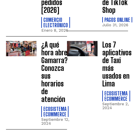
pedidos
de TikTok
[2026]
Shop
COMERCIO
PAGOS ONLINE
ELECTRÓNICO
Julio 31, 2026
Enero 8, 2026
¿A qué
Los 7
hora abre
aplicativos
Gamarra?
de Taxi
Conozca
más
sus
usados en
horarios
Lima
de
ECOSISTEMA
atención
ECOMMERCE
Septiembre 2,
ECOSISTEMA
2024
ECOMMERCE
Septiembre 12,
2024