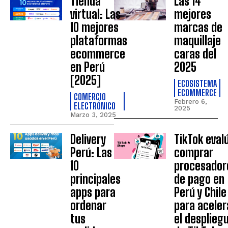
Tienda
Las 14
virtual: Las
mejores
10 mejores
marcas de
plataformas
maquillaje
ecommerce
caras del
en Perú
2025
[2025]
ECOSISTEMA
ECOMMERCE
COMERCIO
Febrero 6,
ELECTRÓNICO
2025
Marzo 3, 2025
Delivery
TikTok eval
Perú: Las
comprar
10
procesador
principales
de pago en
apps para
Perú y Chile
ordenar
para aceler
tus
el desplieg