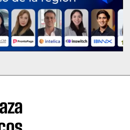
laza
icos