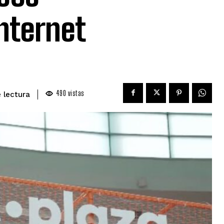
nternet
490
vistas
 lectura