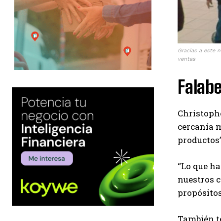
Gracias a este 
ventas
Falabe
Christophe
cercanía m
productos
“Lo que ha
nuestros c
propósitos
También te