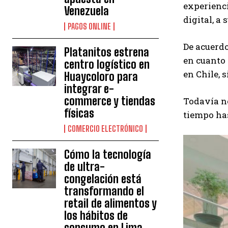
experienci
Venezuela
digital, a 
PAGOS ONLINE
De acuerdo
Platanitos estrena
en cuanto 
centro logístico en
en Chile, 
Huaycoloro para
integrar e-
commerce y tiendas
Todavía no
físicas
tiempo has
COMERCIO ELECTRÓNICO
Cómo la tecnología
de ultra-
congelación está
transformando el
retail de alimentos y
los hábitos de
consumo en Lima