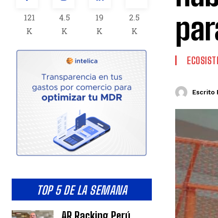
par
121
4.5
19
2.5
K
K
K
K
ECOSIS
Escrito 
TOP 5 DE LA SEMANA
AR Racking Perú