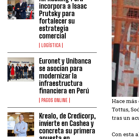
incorpora a Isaac
Prutsky para
fortalecer su
estrategia
comercial
LOGÍSTICA
Euronet y Unibanca
se asocian para
modernizar la
infraestructura
financiera en Perú
PAGOS ONLINE
Hace más 
Tottus, So
Krealo, de Credicorp,
tras un a
invierte en Cashea y
concreta su primera
Con esta a
apuesta en