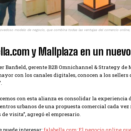
novedoso modelo de negocio, que combina todas las ventajas del comercio online, co
lla.com y Mallplaza en un nuev
r Banfield, gerente B2B Omnichannel & Strategy de Ma
ayor con los canales digitales, conocen a los sellers
”.
cemos con esta alianza es consolidar la experiencia de
entros urbanos de una propuesta comercial cada vez 
 de visita”, agregó el empresario.
 puede interesar:
falabella.com: El negocio online qu