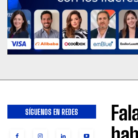
Fal
SÍGUENOS EN REDES
hab