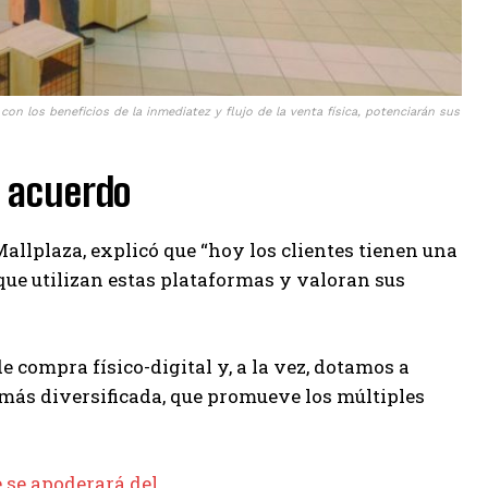
n los beneficios de la inmediatez y flujo de la venta física, potenciarán sus
o acuerdo
llplaza, explicó que “hoy los clientes tienen una
 que utilizan estas plataformas y valoran sus
 compra físico-digital y, a la vez, dotamos a
más diversificada, que promueve los múltiples
e se apoderará del…