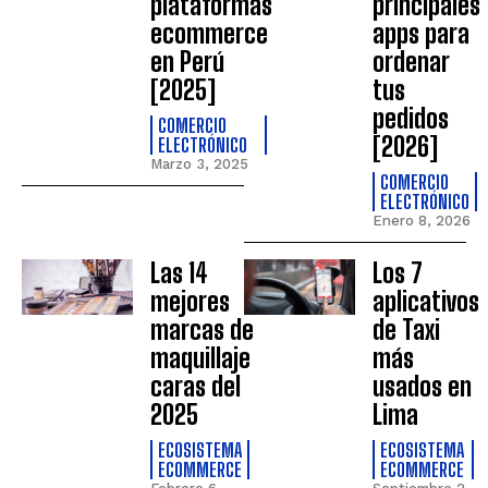
plataformas
principales
ecommerce
apps para
en Perú
ordenar
[2025]
tus
pedidos
COMERCIO
[2026]
ELECTRÓNICO
Marzo 3, 2025
COMERCIO
ELECTRÓNICO
Enero 8, 2026
Las 14
Los 7
mejores
aplicativos
marcas de
de Taxi
maquillaje
más
caras del
usados en
2025
Lima
ECOSISTEMA
ECOSISTEMA
ECOMMERCE
ECOMMERCE