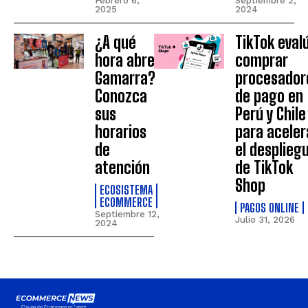
Febrero 6,
Septiembre 2,
2025
2024
¿A qué
TikTok eval
hora abre
comprar
Gamarra?
procesador
Conozca
de pago en
sus
Perú y Chile
horarios
para aceler
de
el desplieg
atención
de TikTok
Shop
ECOSISTEMA
ECOMMERCE
PAGOS ONLINE
Septiembre 12,
Julio 31, 2026
2024