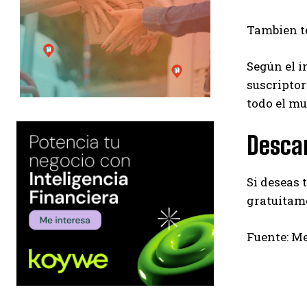
Tambien te
Según el i
suscriptor
todo el mu
Desca
Si deseas 
gratuitame
Fuente: M