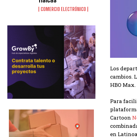
COMERCIO ELECTRÓNICO
Los depart
cambios. L
HBO Max. E
Para facil
plataform
Cartoon
N
combinada
en Latino