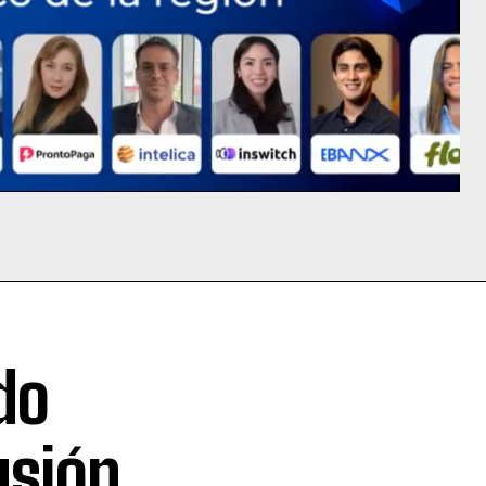
do
usión