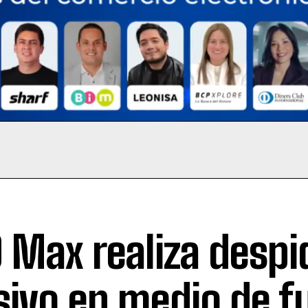
 Max realiza despi
ivo en medio de f