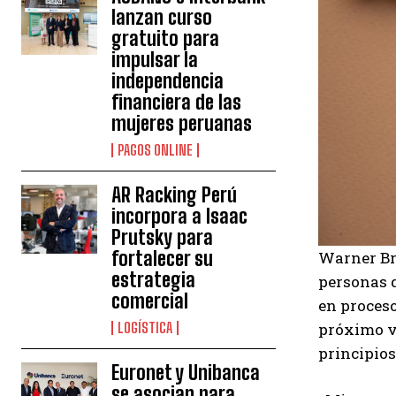
lanzan curso
gratuito para
impulsar la
independencia
financiera de las
mujeres peruanas
PAGOS ONLINE
AR Racking Perú
incorpora a Isaac
Prutsky para
fortalecer su
Warner Bro
estrategia
personas q
comercial
en proceso
próximo v
LOGÍSTICA
principios
Euronet y Unibanca
se asocian para