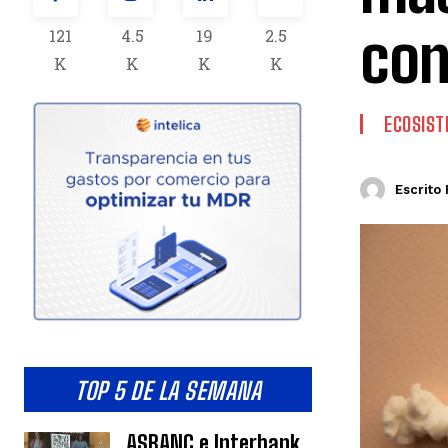
con
121
4.5
19
2.5
K
K
K
K
ECOSIS
Escrito 
TOP 5 DE LA SEMANA
ASBANC e Interbank