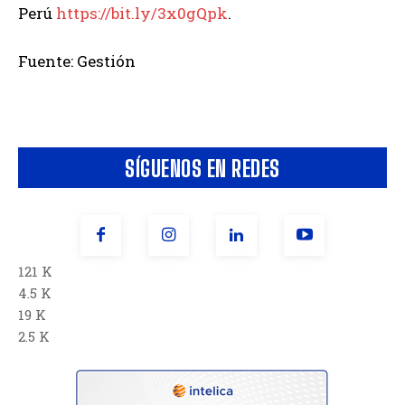
Perú
https://bit.ly/3x0gQpk
.
Fuente: Gestión
SÍGUENOS EN REDES
121 K
4.5 K
19 K
2.5 K