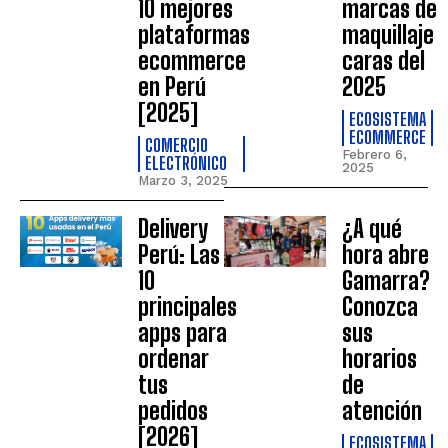
10 mejores
marcas de
plataformas
maquillaje
ecommerce
caras del
en Perú
2025
[2025]
ECOSISTEMA
ECOMMERCE
COMERCIO
Febrero 6,
ELECTRÓNICO
2025
Marzo 3, 2025
Delivery
¿A qué
Perú: Las
hora abre
10
Gamarra?
principales
Conozca
apps para
sus
ordenar
horarios
tus
de
pedidos
atención
[2026]
ECOSISTEMA