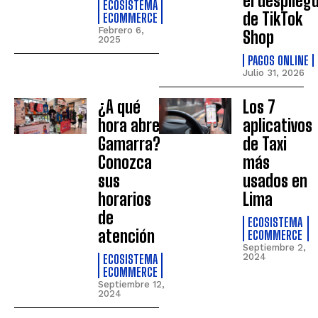
el desplieg
ECOSISTEMA
de TikTok
ECOMMERCE
Febrero 6,
Shop
2025
PAGOS ONLINE
Julio 31, 2026
¿A qué
Los 7
hora abre
aplicativos
Gamarra?
de Taxi
Conozca
más
sus
usados en
horarios
Lima
de
ECOSISTEMA
atención
ECOMMERCE
Septiembre 2,
ECOSISTEMA
2024
ECOMMERCE
Septiembre 12,
2024