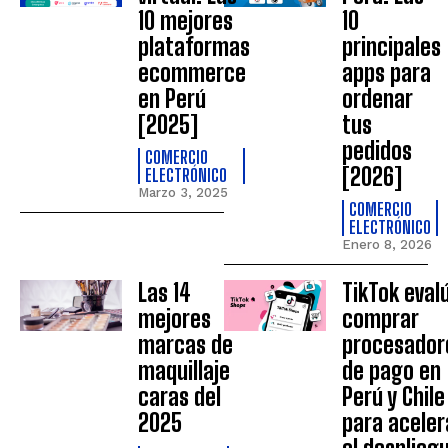
10 mejores
10
plataformas
principales
ecommerce
apps para
en Perú
ordenar
[2025]
tus
pedidos
COMERCIO
[2026]
ELECTRÓNICO
Marzo 3, 2025
COMERCIO
ELECTRÓNICO
Enero 8, 2026
Las 14
TikTok eval
mejores
comprar
marcas de
procesador
maquillaje
de pago en
caras del
Perú y Chile
2025
para aceler