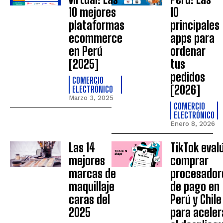
10 mejores
10
plataformas
principales
ecommerce
apps para
en Perú
ordenar
[2025]
tus
pedidos
COMERCIO
[2026]
ELECTRÓNICO
Marzo 3, 2025
COMERCIO
ELECTRÓNICO
Enero 8, 2026
Las 14
TikTok eval
mejores
comprar
marcas de
procesador
maquillaje
de pago en
caras del
Perú y Chile
2025
para aceler