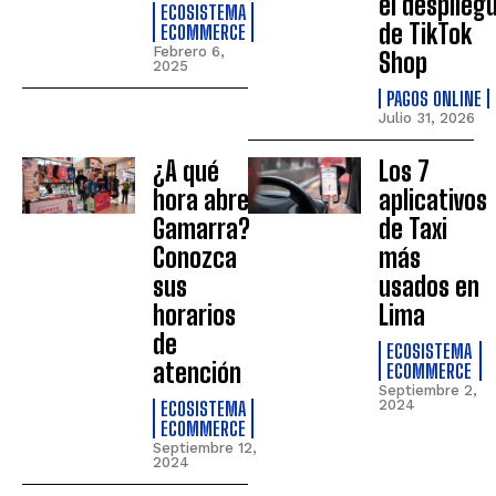
el desplieg
ECOSISTEMA
de TikTok
ECOMMERCE
Febrero 6,
Shop
2025
PAGOS ONLINE
Julio 31, 2026
¿A qué
Los 7
hora abre
aplicativos
Gamarra?
de Taxi
Conozca
más
sus
usados en
horarios
Lima
de
ECOSISTEMA
atención
ECOMMERCE
Septiembre 2,
ECOSISTEMA
2024
ECOMMERCE
Septiembre 12,
2024