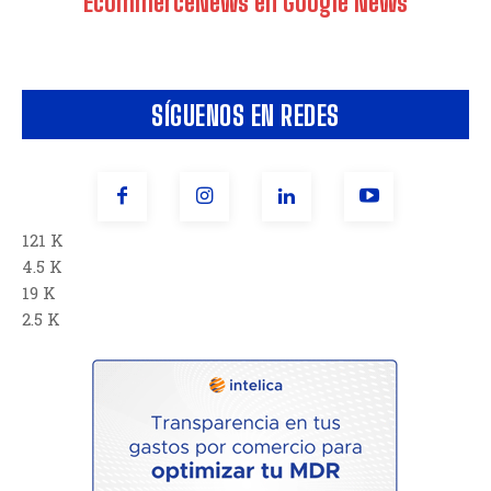
EcommerceNews en Google News
SÍGUENOS EN REDES
121 K
4.5 K
19 K
2.5 K