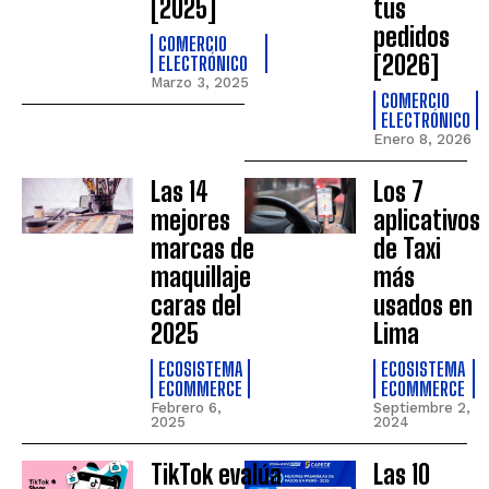
[2025]
tus
pedidos
COMERCIO
[2026]
ELECTRÓNICO
Marzo 3, 2025
COMERCIO
ELECTRÓNICO
Enero 8, 2026
Las 14
Los 7
mejores
aplicativos
marcas de
de Taxi
maquillaje
más
caras del
usados en
2025
Lima
ECOSISTEMA
ECOSISTEMA
ECOMMERCE
ECOMMERCE
Febrero 6,
Septiembre 2,
2025
2024
TikTok evalúa
Las 10