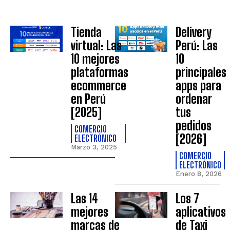
Tienda
Delivery
virtual: Las
Perú: Las
10 mejores
10
plataformas
principales
ecommerce
apps para
en Perú
ordenar
[2025]
tus
pedidos
COMERCIO
[2026]
ELECTRÓNICO
Marzo 3, 2025
COMERCIO
ELECTRÓNICO
Enero 8, 2026
Las 14
Los 7
mejores
aplicativos
marcas de
de Taxi