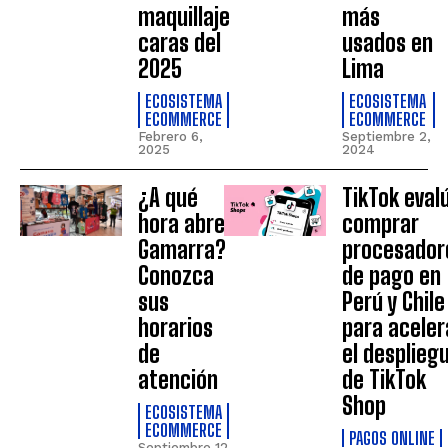
maquillaje
más
caras del
usados en
2025
Lima
ECOSISTEMA
ECOSISTEMA
ECOMMERCE
ECOMMERCE
Febrero 6,
Septiembre 2,
2025
2024
¿A qué
TikTok eval
hora abre
comprar
Gamarra?
procesador
Conozca
de pago en
sus
Perú y Chile
horarios
para aceler
de
el desplieg
atención
de TikTok
Shop
ECOSISTEMA
ECOMMERCE
PAGOS ONLINE
Septiembre 12,