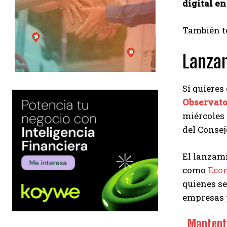
digital en
También te
Lanza
Si quieres
Observato
miércoles 
del Consej
El lanzami
como
Eco
quienes se
empresas p
Mantente