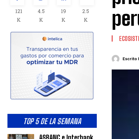
per
121
4.5
19
2.5
K
K
K
K
ECOSIS
Escrito 
TOP 5 DE LA SEMANA
ASBANC e Interbank