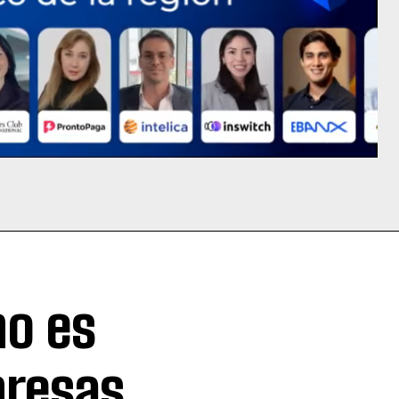
no es
presas