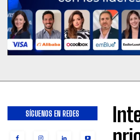
Int
SÍGUENOS EN REDES
pri