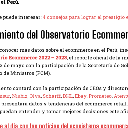
 el Perú.
 puede interesar:
4 consejos para lograr el prestigi
miento del Observatorio Ecomme
 conocer más datos sobre el ecommerce en el Perú, ins
rio Ecommerce 2022 – 2023
, el reporte oficial de la
3 de mayo con la participación de la Secretaría de G
o de Ministros (PCM).
ento contará con la participación de CEOs y director
msur
,
Niubiz
,
Olva
,
Scharff
,
DHL
,
Ebay,
Prometeo
,
Atent
 presentará datos y tendencias del ecommerce retail, 
uedan entender y tomar mejores decisiones este año c
 al día con las noticias del ecosistema ecomme