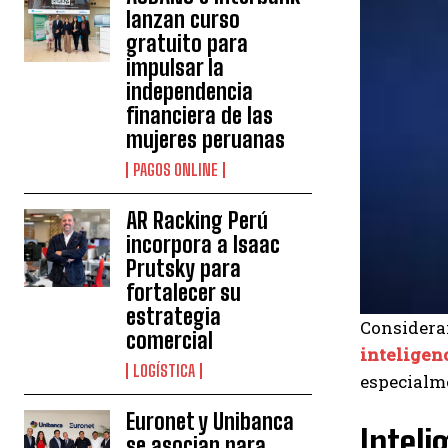
lanzan curso
gratuito para
impulsar la
independencia
financiera de las
mujeres peruanas
PAGOS ONLINE
AR Racking Perú
incorpora a Isaac
Prutsky para
fortalecer su
estrategia
Consideran
comercial
inteligenc
LOGÍSTICA
especialm
Euronet y Unibanca
Inteli
se asocian para