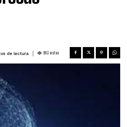
903
vistas
de lectura
tos