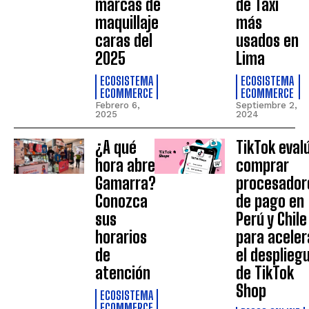
marcas de
de Taxi
maquillaje
más
caras del
usados en
2025
Lima
ECOSISTEMA
ECOSISTEMA
ECOMMERCE
ECOMMERCE
Febrero 6,
Septiembre 2,
2025
2024
¿A qué
TikTok eval
hora abre
comprar
Gamarra?
procesador
Conozca
de pago en
sus
Perú y Chile
horarios
para aceler
de
el desplieg
atención
de TikTok
Shop
ECOSISTEMA
ECOMMERCE