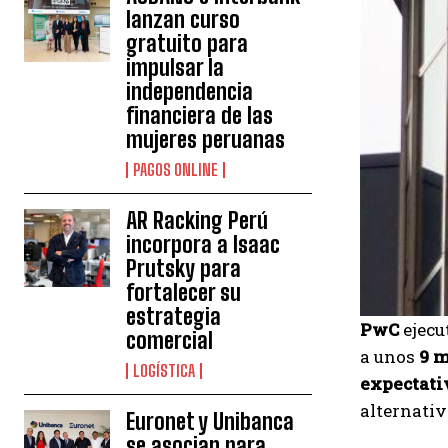
lanzan curso
gratuito para
impulsar la
independencia
financiera de las
mujeres peruanas
PAGOS ONLINE
AR Racking Perú
incorpora a Isaac
Prutsky para
fortalecer su
estrategia
PwC
ejecu
comercial
a unos
9 m
LOGÍSTICA
expectati
alternati
Euronet y Unibanca
se asocian para