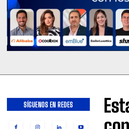
Est
SÍGUENOS EN REDES
con