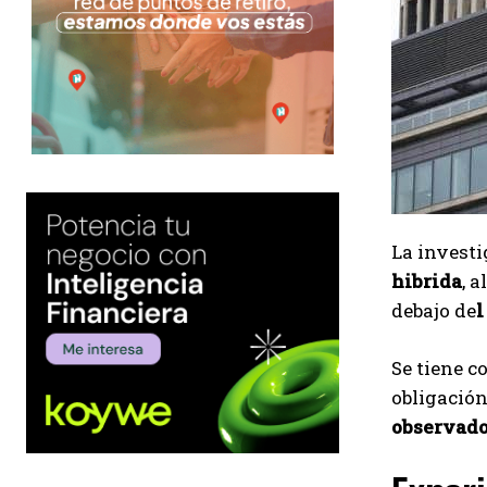
La invest
hibrida
, 
debajo de
l
Se tiene 
obligación
observado