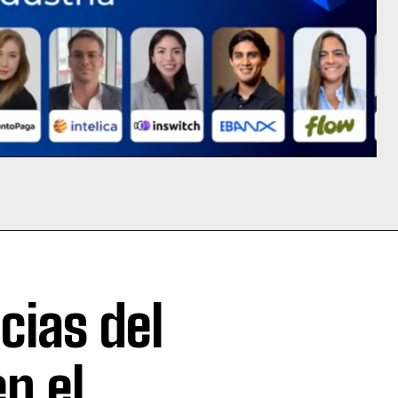
cias del
n el