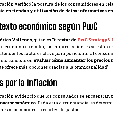
gación verificó la postura de los consumidores en rel
a en tiendas y utilización de datos informaticos en
ntexto económico según PwC
rico Vallenas
, quien es
Director de
PwC Strategy& 
o económico retador, las empresas líderes se están 
tender los factores clave para posicionar al consumido
reto consiste en
evaluar cómo aumentar los precios m
e ofrece más opciones gracias a la omnicanalidad”.
s por la inflación
igación evidenció que los consultados se encuentran
 macroeconómico
. Dada esta circunstancia, es determ
ones asociaciones a recortes de gastos.