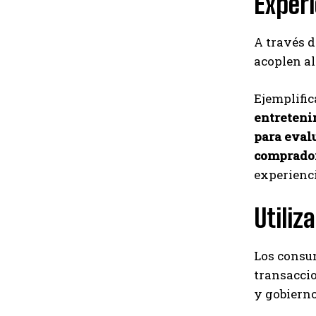
Experi
A través d
acoplen al
Ejemplific
entreteni
para evalu
comprador
experienci
Utiliz
Los consum
transaccio
y gobiern