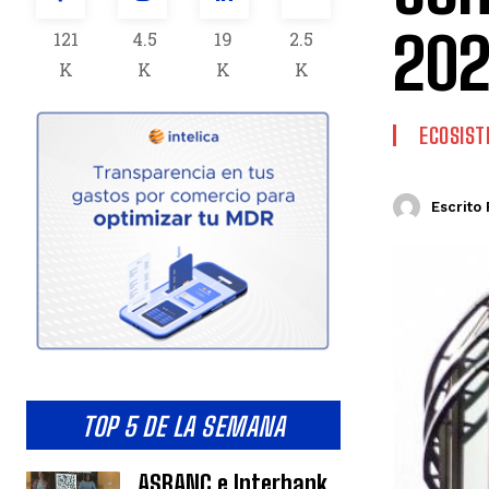
20
121
4.5
19
2.5
K
K
K
K
ECOSIS
Escrito 
TOP 5 DE LA SEMANA
ASBANC e Interbank