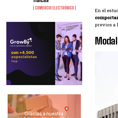
COMERCIO ELECTRÓNICO
En el estu
comportam
previos a 
Modali