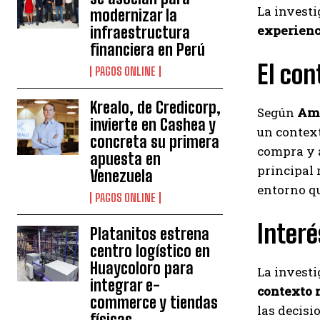
La investi
modernizar la
experienci
infraestructura
financiera en Perú
El co
PAGOS ONLINE
Krealo, de Credicorp,
Según
Amé
invierte en Cashea y
un context
concreta su primera
compra y a
apuesta en
principal 
Venezuela
entorno qu
PAGOS ONLINE
Interé
Platanitos estrena
centro logístico en
Huaycoloro para
La invest
integrar e-
contexto
commerce y tiendas
las decisi
físicas