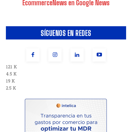
EcommerceNews en Google News
SÍGUENOS EN REDES
121 K
4.5 K
19 K
2.5 K