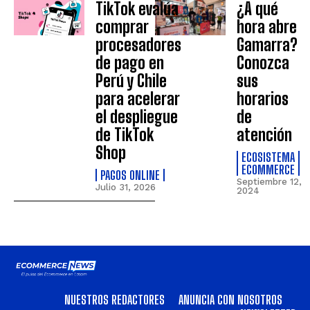
TikTok evalúa
¿A qué
comprar
hora abre
procesadores
Gamarra?
de pago en
Conozca
Perú y Chile
sus
para acelerar
horarios
el despliegue
de
de TikTok
atención
Shop
ECOSISTEMA
ECOMMERCE
PAGOS ONLINE
Septiembre 12,
Julio 31, 2026
2024
NUESTROS REDACTORES
ANUNCIA CON NOSOTROS