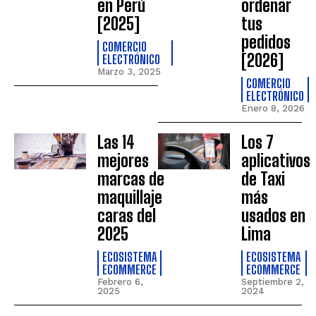
en Perú
ordenar
[2025]
tus
pedidos
COMERCIO
[2026]
ELECTRÓNICO
Marzo 3, 2025
COMERCIO
ELECTRÓNICO
Enero 8, 2026
Las 14
Los 7
mejores
aplicativos
marcas de
de Taxi
maquillaje
más
caras del
usados en
2025
Lima
ECOSISTEMA
ECOSISTEMA
ECOMMERCE
ECOMMERCE
Febrero 6,
Septiembre 2,
2025
2024