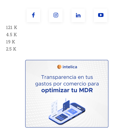
121 K
4.5 K
19 K
2.5 K