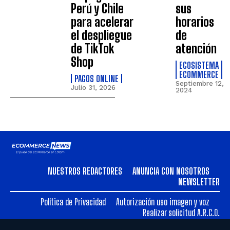
Perú y Chile
sus
para acelerar
horarios
el despliegue
de
de TikTok
atención
Shop
ECOSISTEMA
ECOMMERCE
PAGOS ONLINE
Septiembre 12,
Julio 31, 2026
2024
NUESTROS REDACTORES
ANUNCIA CON NOSOTROS
NEWSLETTER
Política de Privacidad
Autorización uso imagen y voz
Realizar solicitud A.R.C.O.