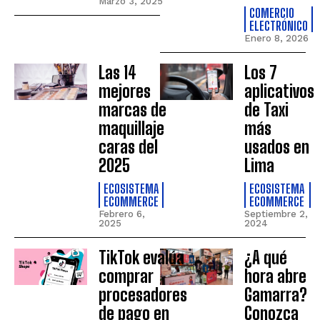
Marzo 3, 2025
COMERCIO
ELECTRÓNICO
Enero 8, 2026
Las 14
Los 7
mejores
aplicativos
marcas de
de Taxi
maquillaje
más
caras del
usados en
2025
Lima
ECOSISTEMA
ECOSISTEMA
ECOMMERCE
ECOMMERCE
Febrero 6,
Septiembre 2,
2025
2024
TikTok evalúa
¿A qué
comprar
hora abre
procesadores
Gamarra?
de pago en
Conozca