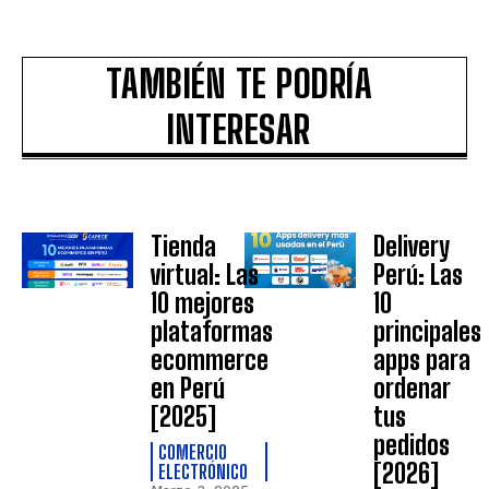
TAMBIÉN TE PODRÍA
INTERESAR
Tienda
Delivery
virtual: Las
Perú: Las
10 mejores
10
plataformas
principales
ecommerce
apps para
en Perú
ordenar
[2025]
tus
pedidos
COMERCIO
[2026]
ELECTRÓNICO