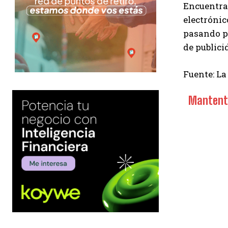
Encuentra 
electrónic
pasando po
de publici
Fuente: La
Mantente