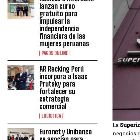
lanzan curso
gratuito para
impulsar la
independencia
financiera de las
mujeres peruanas
PAGOS ONLINE
AR Racking Perú
incorpora a Isaac
Prutsky para
fortalecer su
estrategia
comercial
LOGÍSTICA
La
Superi
Euronet y Unibanca
negocios q
se asocian para