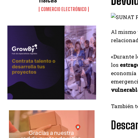
Devolu
COMERCIO ELECTRÓNICO
Al mismo 
relacionad
«Durante l
los
estrag
economía d
emergenci
vulnerable
También te
Descar