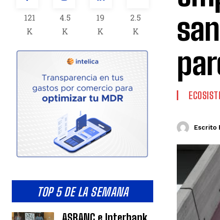
san
121
4.5
19
2.5
K
K
K
K
par
ECOSIS
Escrito 
TOP 5 DE LA SEMANA
ASBANC e Interbank