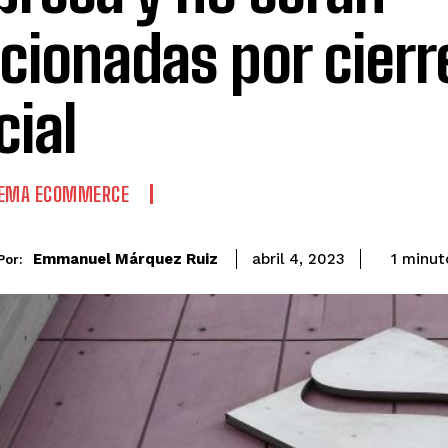
cionadas por cierr
cial
TEMA ECOMMERCE
Emmanuel Márquez Ruiz
1
minut
abril 4, 2023
Por: