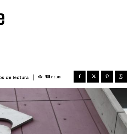
e
769
vistas
de lectura
os