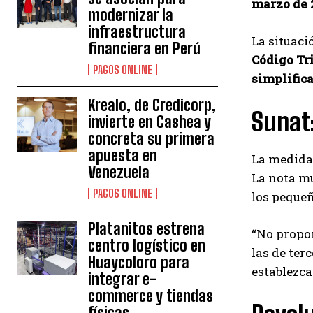
marzo de 
modernizar la
infraestructura
La situaci
financiera en Perú
Código Tr
PAGOS ONLINE
simplific
Krealo, de Credicorp,
Sunat
invierte en Cashea y
concreta su primera
apuesta en
La medida 
Venezuela
La nota mu
PAGOS ONLINE
los peque
Platanitos estrena
“No propor
centro logístico en
las de ter
Huaycoloro para
establezca
integrar e-
commerce y tiendas
físicas