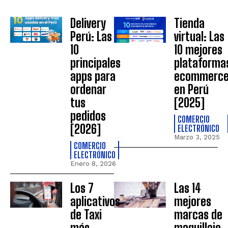
Delivery
Tienda
Perú: Las
virtual: Las
10
10 mejores
principales
plataforma
apps para
ecommerc
ordenar
en Perú
tus
[2025]
pedidos
COMERCIO
[2026]
ELECTRÓNICO
Marzo 3, 2025
COMERCIO
ELECTRÓNICO
Enero 8, 2026
Los 7
Las 14
aplicativos
mejores
de Taxi
marcas de
más
maquillaje