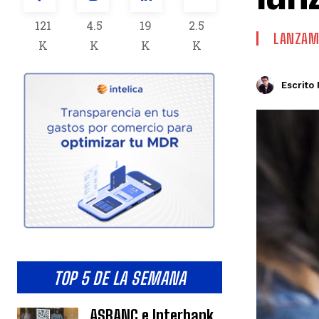
121
4.5
19
2.5
LANZAM
K
K
K
K
Escrito 
TOP 5 DE LA SEMANA
ASBANC e Interbank