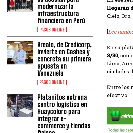
modernizar la
llegarán d
infraestructura
Cielo, Oro,
financiera en Perú
PAGOS ONLINE
[
Lee tambi
Krealo, de Credicorp,
En su pla
invierte en Cashea y
S/30
, con
concreta su primera
Lima, Areq
apuesta en
ciudades d
Venezuela
PAGOS ONLINE
Entre los 
efectivo.
Platanitos estrena
centro logístico en
Huaycoloro para
integrar e-
commerce y tiendas
físicas