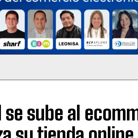
 se sube al ecomm
za su tienda online