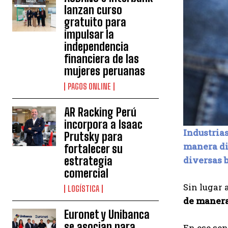
lanzan curso
gratuito para
impulsar la
independencia
financiera de las
mujeres peruanas
PAGOS ONLINE
AR Racking Perú
incorpora a Isaac
Industria
Prutsky para
manera di
fortalecer su
diversas b
estrategia
comercial
Sin lugar 
LOGÍSTICA
de manera
Euronet y Unibanca
se asocian para
En ese sen