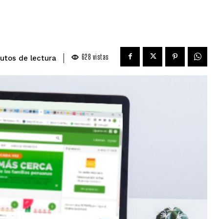
628
vistas
de lectura
utos