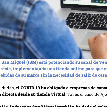
s San Miguel (ISM) está potenciando su canal de ven
recta, implementando una tienda online para que m
ebidas de su marca sin la necesidad de salir de casa
a dudas,
el COVID-19 ha obligado a empresas de cons
 directa desde su tienda virtual
. Tal es el caso de A
tido,
Industrias San Miguel también ha dado el salto