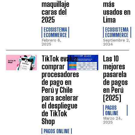
maquillaje
más
caras del
usados en
2025
Lima
ECOSISTEMA
ECOSISTEMA
ECOMMERCE
ECOMMERCE
Febrero 6,
Septiembre 2,
2025
2024
TikTok evalúa
Las 10
comprar
mejores
procesadores
pasarela
de pago en
de pagos
Perú y Chile
en Perú
para acelerar
[2025]
el despliegue
PAGOS
de TikTok
ONLINE
Marzo 24,
Shop
2025
PAGOS ONLINE