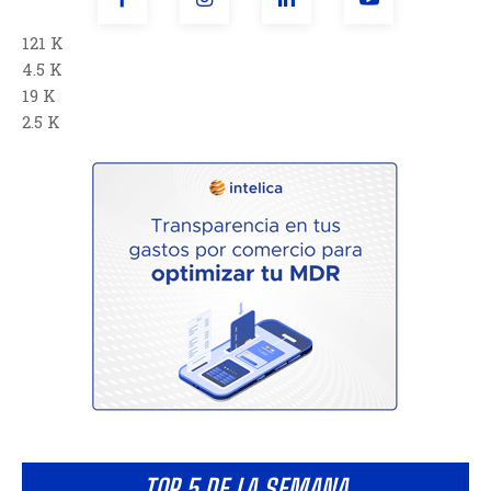
121 K
4.5 K
19 K
2.5 K
TOP 5 DE LA SEMANA