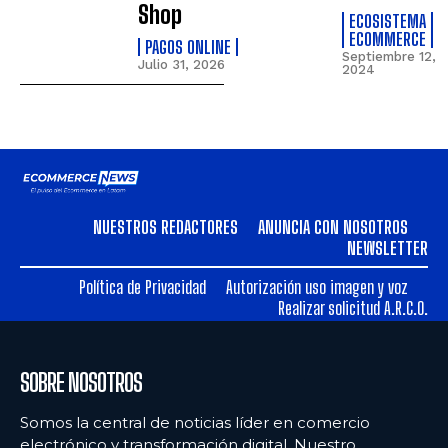
Shop
ECOSISTEMA
ECOMMERCE
PAGOS ONLINE
Septiembre 12,
Julio 31, 2026
2024
NUESTROS REDACTORES
ANUNCIA CON NOSOTROS
NEWSLETTER
Política de Privacidad
Autorización uso imagen y voz
Realizar solicitud A.R.C.O.
SOBRE NOSOTROS
Somos la central de noticias líder en comercio
electrónico y transformación digital. Nuestro