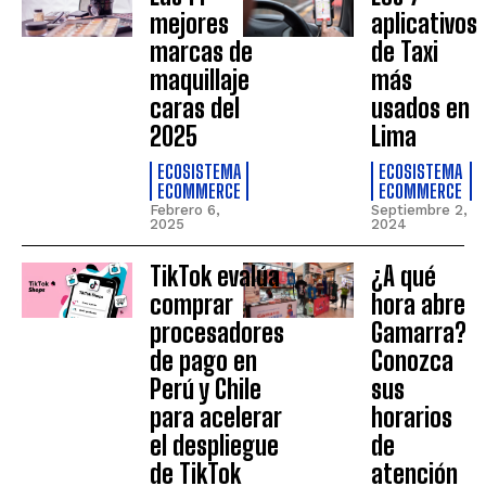
mejores
aplicativos
marcas de
de Taxi
maquillaje
más
caras del
usados en
2025
Lima
ECOSISTEMA
ECOSISTEMA
ECOMMERCE
ECOMMERCE
Febrero 6,
Septiembre 2,
2025
2024
TikTok evalúa
¿A qué
comprar
hora abre
procesadores
Gamarra?
de pago en
Conozca
Perú y Chile
sus
para acelerar
horarios
el despliegue
de
de TikTok
atención