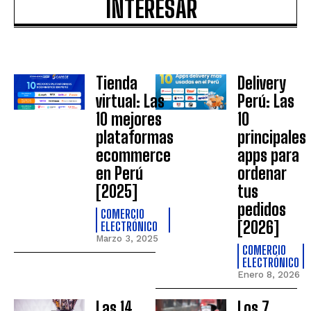
INTERESAR
Tienda
Delivery
virtual: Las
Perú: Las
10 mejores
10
plataformas
principales
ecommerce
apps para
en Perú
ordenar
[2025]
tus
pedidos
COMERCIO
[2026]
ELECTRÓNICO
Marzo 3, 2025
COMERCIO
ELECTRÓNICO
Enero 8, 2026
Las 14
Los 7