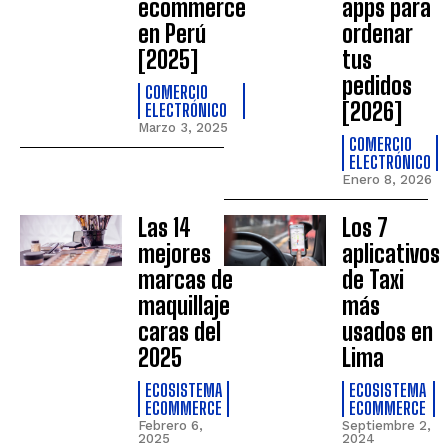
ecommerce
apps para
en Perú
ordenar
[2025]
tus
pedidos
COMERCIO
[2026]
ELECTRÓNICO
Marzo 3, 2025
COMERCIO
ELECTRÓNICO
Enero 8, 2026
Las 14
Los 7
mejores
aplicativos
marcas de
de Taxi
maquillaje
más
caras del
usados en
2025
Lima
ECOSISTEMA
ECOSISTEMA
ECOMMERCE
ECOMMERCE
Febrero 6,
Septiembre 2,
2025
2024