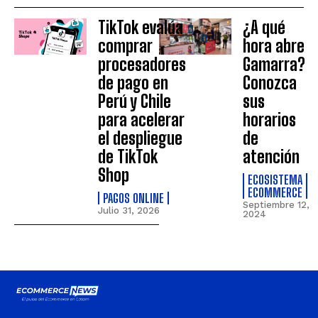
TikTok evalúa
¿A qué
comprar
hora abre
procesadores
Gamarra?
de pago en
Conozca
Perú y Chile
sus
para acelerar
horarios
el despliegue
de
de TikTok
atención
Shop
ECOSISTEMA
ECOMMERCE
PAGOS ONLINE
Septiembre 12,
Julio 31, 2026
2024