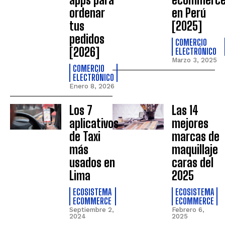
ordenar
en Perú
tus
[2025]
pedidos
COMERCIO
[2026]
ELECTRÓNICO
Marzo 3, 2025
COMERCIO
ELECTRÓNICO
Enero 8, 2026
Los 7
Las 14
aplicativos
mejores
de Taxi
marcas de
más
maquillaje
usados en
caras del
Lima
2025
ECOSISTEMA
ECOSISTEMA
ECOMMERCE
ECOMMERCE
Septiembre 2,
Febrero 6,
2024
2025