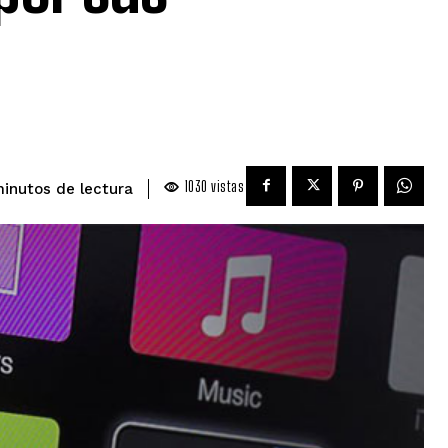
1030
vistas
de lectura
inutos