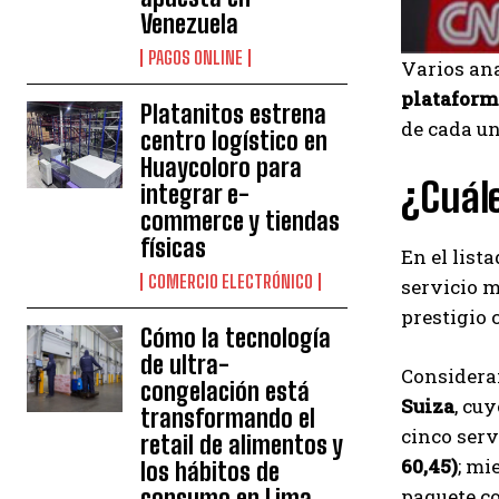
Venezuela
PAGOS ONLINE
Varios an
plataform
Platanitos estrena
de cada un
centro logístico en
Huaycoloro para
¿Cuále
integrar e-
commerce y tiendas
físicas
En el list
COMERCIO ELECTRÓNICO
servicio 
prestigio
Cómo la tecnología
de ultra-
Consideran
congelación está
Suiza
, cu
transformando el
cinco ser
retail de alimentos y
60,45)
; mi
los hábitos de
paquete c
consumo en Lima