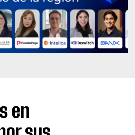
s en
por sus