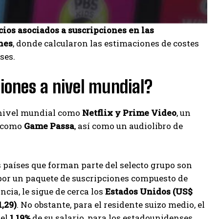
cios asociados a suscripciones en las
nes
, donde calcularon las estimaciones de costes
ses.
ciones a nivel mundial?
a nivel mundial como
Netflix y Prime Video
, un
s como
Game Passa
, así como un audiolibro de
 países que forman parte del selecto grupo son
 por un paquete de suscripciones compuesto de
ncia, le sigue de cerca los
Estados Unidos (US$
,29)
. No obstante, para el residente suizo medio, el
 el
1,19%
de su salario, para los estadounidenses