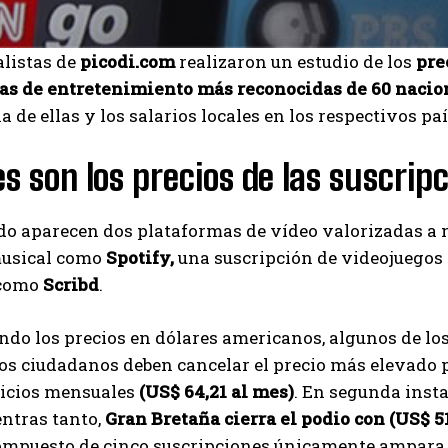
alistas de
picodi.com
realizaron un estudio de los
pre
as de entretenimiento más reconocidas de 60 nacio
a de ellas y los salarios locales en los respectivos paí
s son los precios de las suscrip
ado aparecen dos plataformas de vídeo valorizadas 
musical como
Spotify,
una suscripción de videojuego
 como
Scribd
.
do los precios en dólares americanos, algunos de los
yos ciudadanos deben cancelar el precio más elevado
vicios mensuales
(US$ 64,21 al mes)
. En segunda insta
entras tanto,
Gran Bretaña cierra el podio con (US$ 51
ompuesto de cinco suscripciones únicamente ampara