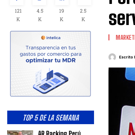
ser
121
4.5
19
2.5
K
K
K
K
MARKETI
Escrito 
TOP 5 DE LA SEMANA
AR Racking Perú