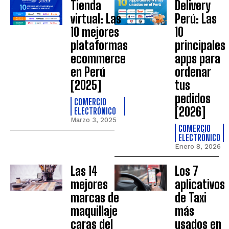
Tienda
Delivery
virtual: Las
Perú: Las
10 mejores
10
plataformas
principales
ecommerce
apps para
en Perú
ordenar
[2025]
tus
pedidos
COMERCIO
[2026]
ELECTRÓNICO
Marzo 3, 2025
COMERCIO
ELECTRÓNICO
Enero 8, 2026
Las 14
Los 7
mejores
aplicativos
marcas de
de Taxi
maquillaje
más
caras del
usados en