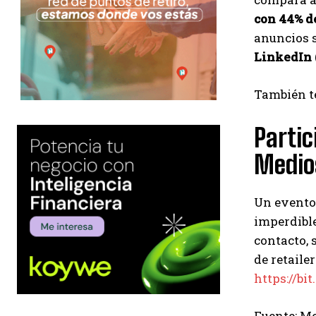
con 44% d
anuncios s
LinkedIn (
También te
Partic
Medio
Un evento 
imperdible
contacto, 
de retaile
https://b
Fuente: M