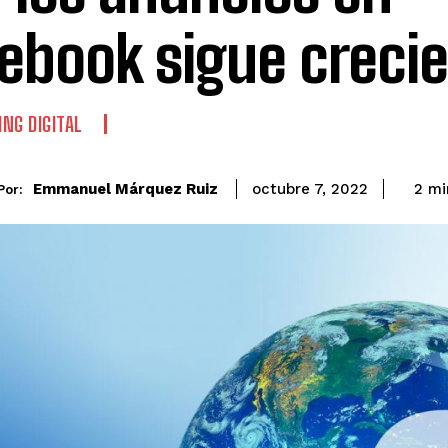
ebook sigue creci
NG DIGITAL
Emmanuel Márquez Ruiz
2
mi
octubre 7, 2022
Por: