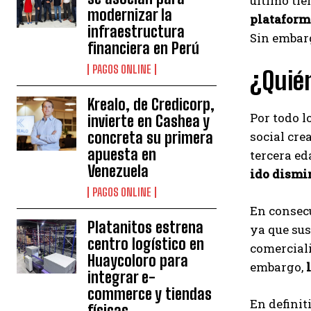
último tie
modernizar la
plataform
infraestructura
Sin embar
financiera en Perú
PAGOS ONLINE
¿Quién
Krealo, de Credicorp,
Por todo l
invierte en Cashea y
social cre
concreta su primera
apuesta en
tercera ed
Venezuela
ido dism
PAGOS ONLINE
En consecu
Platanitos estrena
ya que sus
centro logístico en
comerciali
Huaycoloro para
embargo,
integrar e-
commerce y tiendas
En definiti
físicas