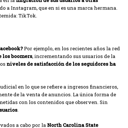
a en la
migración de sus usuarios a otras
sido a Instagram, que en si es una marca hermana.
temida: TikTok.
Facebook?
Por ejemplo, en los recientes años la red
e los boomers
, incrementando sus usuarios de la
los
niveles de satisfacción de los seguidores ha
icial en lo que se refiere a ingresos financieros,
ente de la venta de anuncios. La única forma de
etidas con los contenidos que observen. Sin
suarios
.
levados a cabo por la
North Carolina State