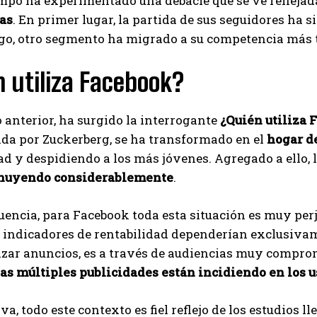
mpo ha experimentado una debacle que se ve reflejad
as
. En primer lugar, la partida de sus seguidores ha 
go, otro segmento ha migrado a su competencia más 
 utiliza Facebook?
o anterior, ha surgido la interrogante
¿Quién utiliza 
ada por Zuckerberg, se ha transformado en el
hogar d
ad y despidiendo a los más jóvenes. Agregado a ello, 
inuyendo considerablemente
.
encia, para Facebook toda esta situación es muy perjud
 indicadores de rentabilidad dependerían exclusivam
zar anuncios, es a través de audiencias muy comprom
las múltiples publicidades están incidiendo en los u
va, todo este contexto es fiel reflejo de los estudios l