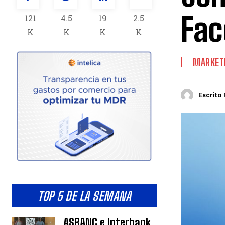
Fac
121
4.5
19
2.5
K
K
K
K
MARKETI
Escrito 
TOP 5 DE LA SEMANA
ASBANC e Interbank