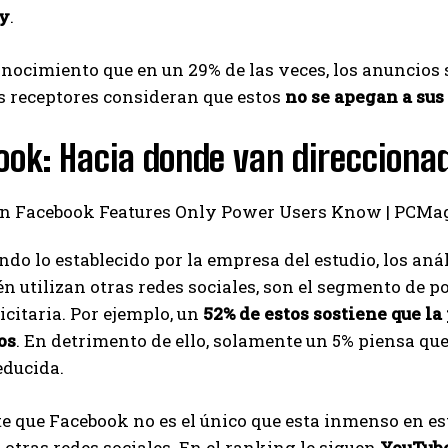
ty
.
onocimiento que en un 29% de las veces, los anuncio
os receptores consideran que estos
no se apegan a sus 
ok: Hacia donde van direccionad
do lo establecido por la empresa del estudio, los aná
n utilizan otras redes sociales, son el segmento de 
icitaria. Por ejemplo, un
52% de estos sostiene que l
os
. En detrimento de ello, solamente un 5% piensa qu
educida.
e que Facebook no es el único que esta inmenso en est
otras redes sociales. En el ranking le siguen
YouTube