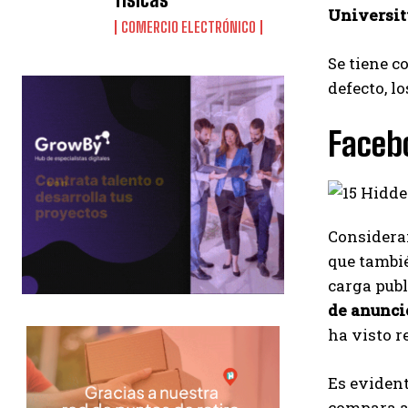
Universi
COMERCIO ELECTRÓNICO
Se tiene c
defecto, l
Facebo
Consideran
que tambié
carga publ
de anunci
ha visto r
Es evident
compara a 