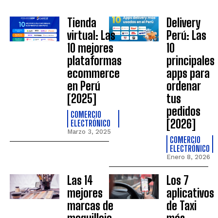
Tienda
Delivery
virtual: Las
Perú: Las
10 mejores
10
plataformas
principales
ecommerce
apps para
en Perú
ordenar
[2025]
tus
pedidos
COMERCIO
[2026]
ELECTRÓNICO
Marzo 3, 2025
COMERCIO
ELECTRÓNICO
Enero 8, 2026
Las 14
Los 7
mejores
aplicativos
marcas de
de Taxi