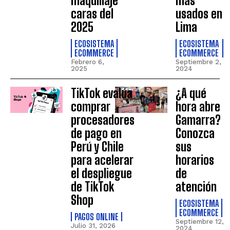
maquillaje
más
caras del
usados en
2025
Lima
ECOSISTEMA
ECOSISTEMA
ECOMMERCE
ECOMMERCE
Febrero 6,
Septiembre 2,
2025
2024
TikTok evalúa
¿A qué
comprar
hora abre
procesadores
Gamarra?
de pago en
Conozca
Perú y Chile
sus
para acelerar
horarios
el despliegue
de
de TikTok
atención
Shop
ECOSISTEMA
ECOMMERCE
PAGOS ONLINE
Septiembre 12,
Julio 31, 2026
2024