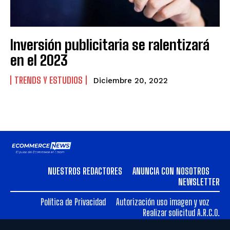
VENEZUELA
VENEZUELA
Inversión publicitaria se ralentizará
en el 2023
TRENDS Y ESTUDIOS
Diciembre 20, 2022
NUESTROS REDACTORES
ANUNCIA CON NOSOTROS
NEWSLETTER
Política de Privacidad
Autorización uso imagen y voz
Realizar solicitud A.R.C.O.