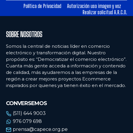
Política de Privacidad
Autorización uso imagen y voz
Realizar solicitud A.R.C.O.
Ecommercenews
Ecommercenews
PERÚ
PERÚ
SOBRE NOSOTROS
ARGENTINA
ARGENTINA
Somos la central de noticias líder en comercio
BOLIVIA
BOLIVIA
electrónico y transformación digital. Nuestro
propósito es: “Democratizar el comercio electrónico”.
CHILE
CHILE
Cuanta más gente acceda a información y contenido
COLOMBIA
COLOMBIA
de calidad, más ayudaremos a las empresas de la
región a crear mejores proyectos Ecommerce
ECUADOR
ECUADOR
inspirados por quienes ya tienen éxito en el mercado.
MÉXICO
MÉXICO
CONVERSEMOS
URUGUAY
URUGUAY
(511) 644 9003
VENEZUELA
VENEZUELA
976 079 698
prensa@capece.org.pe