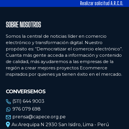
alimentos y los hábitos de consumo en Lima
alimentos y los hábitos de consumo en Lima
Realizar solicitud A.R.C.O.
Ecommercenews
Ecommercenews
SOBRE NOSOTROS
PERÚ
PERÚ
Somos la central de noticias líder en comercio
electrónico y transformación digital. Nuestro
ARGENTINA
ARGENTINA
propósito es: “Democratizar el comercio electrónico”.
Cuanta más gente acceda a información y contenido
BOLIVIA
BOLIVIA
de calidad, más ayudaremos a las empresas de la
CHILE
CHILE
región a crear mejores proyectos Ecommerce
inspirados por quienes ya tienen éxito en el mercado.
COLOMBIA
COLOMBIA
ECUADOR
ECUADOR
CONVERSEMOS
MÉXICO
MÉXICO
(511) 644 9003
976 079 698
URUGUAY
URUGUAY
prensa@capece.org.pe
VENEZUELA
VENEZUELA
Av.Arequipa N 2930 San Isidro, Lima - Perú