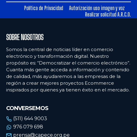
Política de Privacidad
Autorización uso imagen y voz
Ecommercenews
Ecommercenews
Realizar solicitud A.R.C.O.
PERÚ
PERÚ
SOBRE NOSOTROS
ARGENTINA
ARGENTINA
BOLIVIA
BOLIVIA
Somos la central de noticias líder en comercio
electrónico y transformación digital. Nuestro
CHILE
CHILE
propósito es: “Democratizar el comercio electrónico”.
Cuanta más gente acceda a información y contenido
COLOMBIA
COLOMBIA
de calidad, más ayudaremos a las empresas de la
región a crear mejores proyectos Ecommerce
ECUADOR
ECUADOR
inspirados por quienes ya tienen éxito en el mercado.
MÉXICO
MÉXICO
URUGUAY
URUGUAY
CONVERSEMOS
VENEZUELA
VENEZUELA
(511) 644 9003
976 079 698
prensa@capece.org.pe