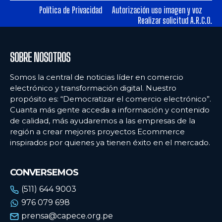
Política de Privacidad
Autorización uso imagen y voz
Realizar solicitud A.R.C.O.
Ecommercenews
Ecommercenews
PERÚ
PERÚ
SOBRE NOSOTROS
ARGENTINA
ARGENTINA
Somos la central de noticias líder en comercio
BOLIVIA
BOLIVIA
electrónico y transformación digital. Nuestro
propósito es: “Democratizar el comercio electrónico”.
CHILE
CHILE
Cuanta más gente acceda a información y contenido
COLOMBIA
COLOMBIA
de calidad, más ayudaremos a las empresas de la
región a crear mejores proyectos Ecommerce
ECUADOR
ECUADOR
inspirados por quienes ya tienen éxito en el mercado.
MÉXICO
MÉXICO
CONVERSEMOS
URUGUAY
URUGUAY
(511) 644 9003
VENEZUELA
VENEZUELA
976 079 698
prensa@capece.org.pe