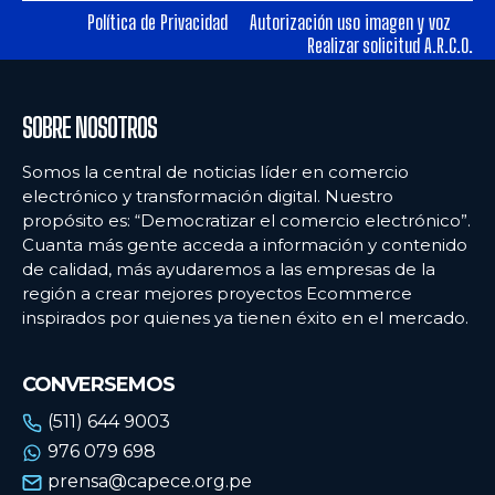
Política de Privacidad
Autorización uso imagen y voz
Realizar solicitud A.R.C.O.
Ecommercenews
Ecommercenews
PERÚ
PERÚ
SOBRE NOSOTROS
ARGENTINA
ARGENTINA
Somos la central de noticias líder en comercio
BOLIVIA
BOLIVIA
electrónico y transformación digital. Nuestro
propósito es: “Democratizar el comercio electrónico”.
CHILE
CHILE
Cuanta más gente acceda a información y contenido
COLOMBIA
COLOMBIA
de calidad, más ayudaremos a las empresas de la
región a crear mejores proyectos Ecommerce
ECUADOR
ECUADOR
inspirados por quienes ya tienen éxito en el mercado.
MÉXICO
MÉXICO
CONVERSEMOS
URUGUAY
URUGUAY
(511) 644 9003
VENEZUELA
VENEZUELA
976 079 698
prensa@capece.org.pe