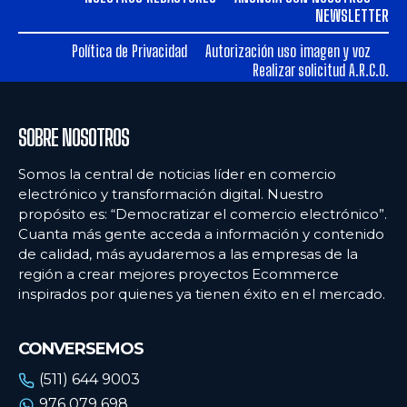
Ecommercenews
Ecommercenews
NEWSLETTER
PERÚ
PERÚ
Política de Privacidad
Autorización uso imagen y voz
Realizar solicitud A.R.C.O.
ARGENTINA
ARGENTINA
BOLIVIA
BOLIVIA
SOBRE NOSOTROS
CHILE
CHILE
Somos la central de noticias líder en comercio
COLOMBIA
COLOMBIA
electrónico y transformación digital. Nuestro
propósito es: “Democratizar el comercio electrónico”.
ECUADOR
ECUADOR
Cuanta más gente acceda a información y contenido
de calidad, más ayudaremos a las empresas de la
MÉXICO
MÉXICO
región a crear mejores proyectos Ecommerce
URUGUAY
URUGUAY
inspirados por quienes ya tienen éxito en el mercado.
VENEZUELA
VENEZUELA
CONVERSEMOS
(511) 644 9003
976 079 698