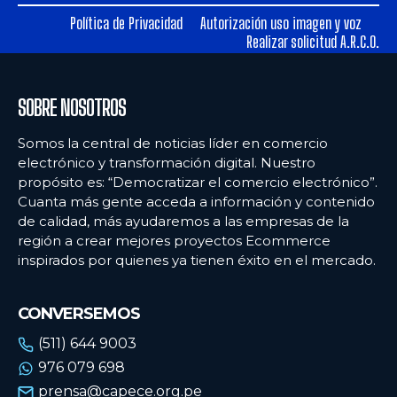
Política de Privacidad
Autorización uso imagen y voz
Ecommercenews
Ecommercenews
Realizar solicitud A.R.C.O.
PERÚ
PERÚ
SOBRE NOSOTROS
ARGENTINA
ARGENTINA
BOLIVIA
BOLIVIA
Somos la central de noticias líder en comercio
electrónico y transformación digital. Nuestro
CHILE
CHILE
propósito es: “Democratizar el comercio electrónico”.
Cuanta más gente acceda a información y contenido
COLOMBIA
COLOMBIA
de calidad, más ayudaremos a las empresas de la
región a crear mejores proyectos Ecommerce
ECUADOR
ECUADOR
inspirados por quienes ya tienen éxito en el mercado.
MÉXICO
MÉXICO
URUGUAY
URUGUAY
CONVERSEMOS
VENEZUELA
VENEZUELA
(511) 644 9003
976 079 698
prensa@capece.org.pe