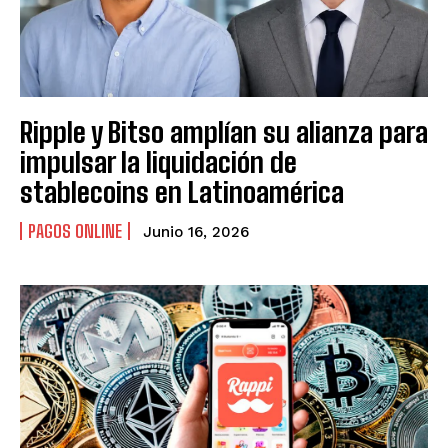
Ecommercenews
Ecommercenews
PERÚ
PERÚ
Ripple y Bitso amplían su alianza para
ARGENTINA
ARGENTINA
impulsar la liquidación de
BOLIVIA
BOLIVIA
stablecoins en Latinoamérica
CHILE
CHILE
PAGOS ONLINE
Junio 16, 2026
COLOMBIA
COLOMBIA
ECUADOR
ECUADOR
MÉXICO
MÉXICO
URUGUAY
URUGUAY
VENEZUELA
VENEZUELA